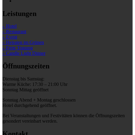
Leistungen
– Hotel
– Restaurant
– Event
– Heiraten im Grünen
– Freie Trauung
– Candle Light Dinner
Öffnungszeiten
Dienstag bis Samstag:
Warme Küche: 17:30 – 21:00 Uhr
Sonntag Mittag geöffnet
Sonntag Abend + Montag geschlossen
Hotel durchgehend geöffnet.
Bei Veranstaltungen und Festivitäten können die Öffnungszeiten
gesondert vereinbart werden.
Kontakt