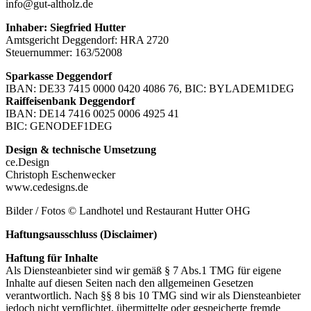
info@gut-altholz.de
Inhaber: Siegfried Hutter
Amtsgericht Deggendorf: HRA 2720
Steuernummer: 163/52008
Sparkasse Deggendorf
IBAN: DE33 7415 0000 0420 4086 76, BIC: BYLADEM1DEG
Raiffeisenbank Deggendorf
IBAN: DE14 7416 0025 0006 4925 41
BIC: GENODEF1DEG
Design & technische Umsetzung
ce.Design
Christoph Eschenwecker
www.cedesigns.de
Bilder / Fotos © Landhotel und Restaurant Hutter OHG
Haftungsausschluss (Disclaimer)
Haftung für Inhalte
Als Diensteanbieter sind wir gemäß § 7 Abs.1 TMG für eigene
Inhalte auf diesen Seiten nach den allgemeinen Gesetzen
verantwortlich. Nach §§ 8 bis 10 TMG sind wir als Diensteanbieter
jedoch nicht verpflichtet, übermittelte oder gespeicherte fremde